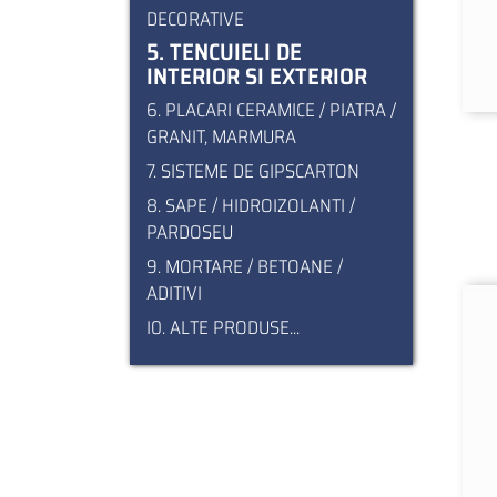
DECORATIVE
5. TENCUIELI DE
INTERIOR SI EXTERIOR
6. PLACARI CERAMICE / PIATRA /
GRANIT, MARMURA
7. SISTEME DE GIPSCARTON
8. SAPE / HIDROIZOLANTI /
PARDOSEU
9. MORTARE / BETOANE /
ADITIVI
I0. ALTE PRODUSE...
Pagination