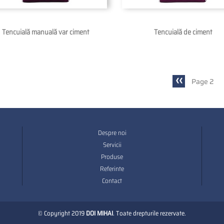
Tencuială manuală var ciment
Tencuială de ciment
Previous
‹‹
Page 2
page
Despre noi
Footer
Servicii
Produse
Referinte
Contact
© Copyright 2019
DOI MIHAI
. Toate drepturile rezervate.