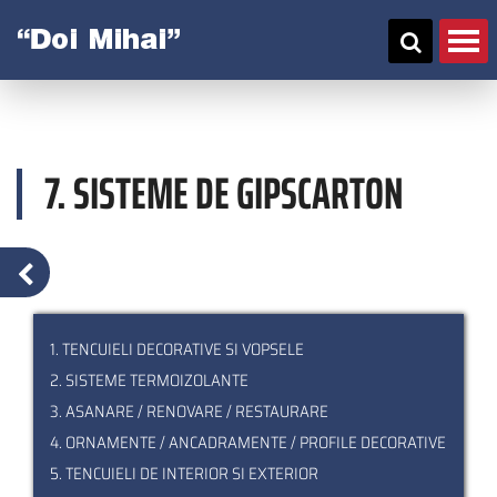
Skip
to
main
content
7. SISTEME DE GIPSCARTON
1. TENCUIELI DECORATIVE SI VOPSELE
2. SISTEME TERMOIZOLANTE
3. ASANARE / RENOVARE / RESTAURARE
4. ORNAMENTE / ANCADRAMENTE / PROFILE DECORATIVE
5. TENCUIELI DE INTERIOR SI EXTERIOR