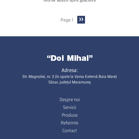
Mortar adeziv lipire șpăcluire
Next
››
Page 1
Pagination
page
Adresa:
Str. Magnoliei, nr. 3 (în spate la Vama Externă Baia Mare)
Săsar, județul Maramureș
Despre noi
Footer
Servicii
Produse
Referinte
Contact