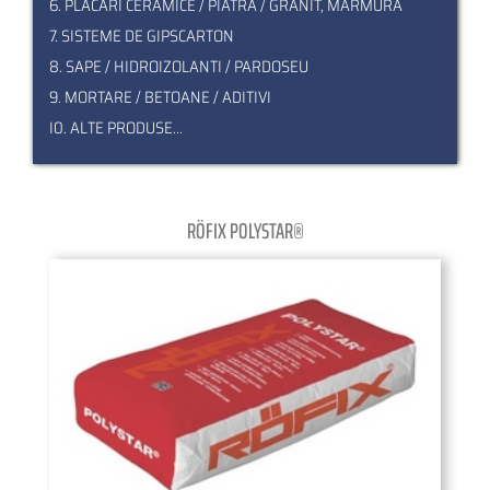
6. PLACARI CERAMICE / PIATRA / GRANIT, MARMURA
7. SISTEME DE GIPSCARTON
8. SAPE / HIDROIZOLANTI / PARDOSEU
9. MORTARE / BETOANE / ADITIVI
I0. ALTE PRODUSE...
RÖFIX POLYSTAR®
Pagination