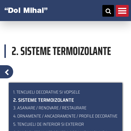
Skip
to
main
content
2. SISTEME TERMOIZOLANTE
1. TENCUIELI DECORATIVE SI VOPSELE
2. SISTEME TERMOIZOLANTE
3. ASANARE / RENOVARE / RESTAURARE
4. ORNAMENTE / ANCADRAMENTE / PROFILE DECORATIVE
5. TENCUIELI DE INTERIOR SI EXTERIOR