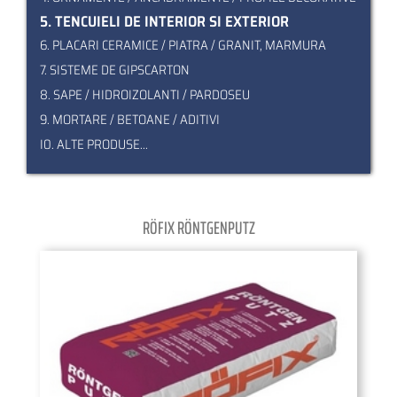
5. TENCUIELI DE INTERIOR SI EXTERIOR
6. PLACARI CERAMICE / PIATRA / GRANIT, MARMURA
7. SISTEME DE GIPSCARTON
8. SAPE / HIDROIZOLANTI / PARDOSEU
9. MORTARE / BETOANE / ADITIVI
I0. ALTE PRODUSE...
RÖFIX RÖNTGENPUTZ
Pagination