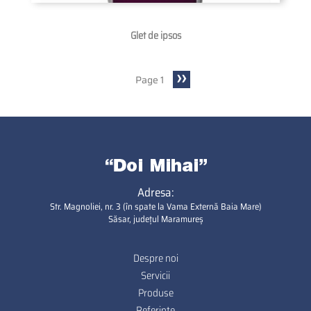
Glet de ipsos
Next
››
Page 1
Pagination
page
Adresa:
Str. Magnoliei, nr. 3 (în spate la Vama Externă Baia Mare)
Săsar, județul Maramureș
Despre noi
Footer
Servicii
Produse
Referinte