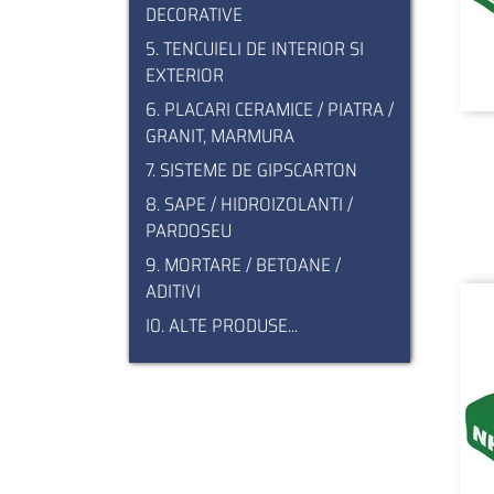
DECORATIVE
5. TENCUIELI DE INTERIOR SI
EXTERIOR
6. PLACARI CERAMICE / PIATRA /
GRANIT, MARMURA
7. SISTEME DE GIPSCARTON
8. SAPE / HIDROIZOLANTI /
PARDOSEU
9. MORTARE / BETOANE /
ADITIVI
I0. ALTE PRODUSE...
Pagination