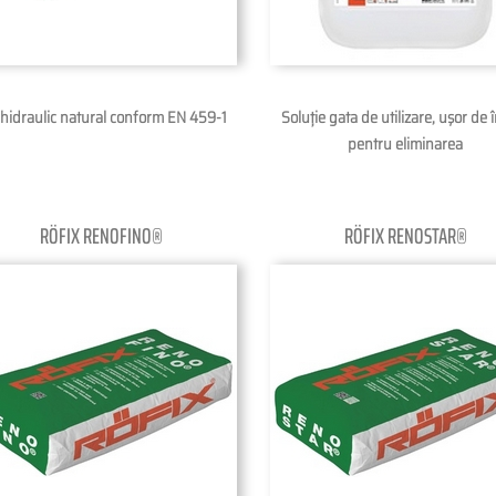
 hidraulic natural conform EN 459-1
Soluție gata de utilizare, uşor de î
pentru eliminarea
RÖFIX RENOFINO®
RÖFIX RENOSTAR®