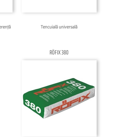
erenţă
Tencuială universală
RÖFIX 380