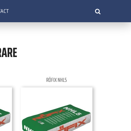
TACT
RARE
RÖFIX NHL5