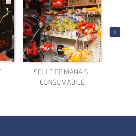
E
SCULE DE MÂNĂ ȘI
COLȚA
CONSUMABILE