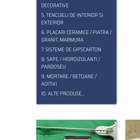
DECORATIVE
5. TENCUIELI DE INTERIOR SI
EXTERIOR
6. PLACARI CERAMICE / PIATRA /
GRANIT, MARMURA
7. SISTEME DE GIPSCARTON
8. SAPE / HIDROIZOLANTI /
PARDOSEU
9. MORTARE / BETOANE /
ADITIVI
I0. ALTE PRODUSE...