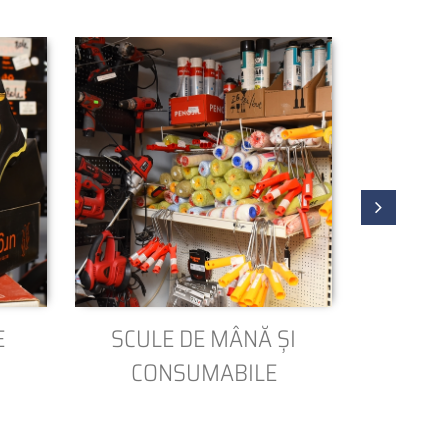
E
SCULE DE MÂNĂ ȘI
COLȚA
CONSUMABILE