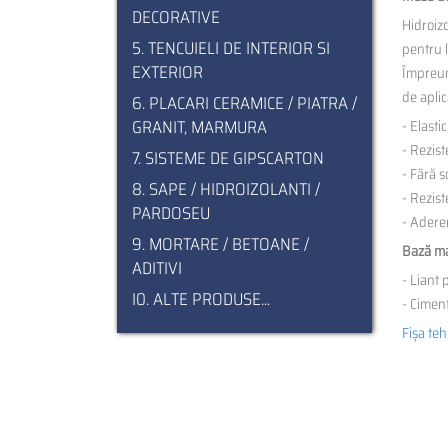
DECORATIVE
Hidroizo
5. TENCUIELI DE INTERIOR SI
pentru l
EXTERIOR
Împreună
de aplic
6. PLACARI CERAMICE / PIATRA /
GRANIT, MARMURA
- Elastic
- Rezist
7. SISTEME DE GIPSCARTON
- Fără s
8. SAPE / HIDROIZOLANTI /
- Rezist
PARDOSEU
- Aderen
9. MORTARE / BETOANE /
Bază ma
ADITIVI
- Liant 
I0. ALTE PRODUSE...
- Cimen
Fișa te