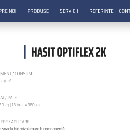
PRE NOI
PRODUSE
SERVICII
REFERINTE
CON
ion
HASIT OPTIFLEX 2K
MENT / CONSUM:
5 kg/m²
J / PALET:
20 kg | 18 buc. = 360 kg
ERE / APLICARE:
 şpaclu hidroizolatoare bicomponentă