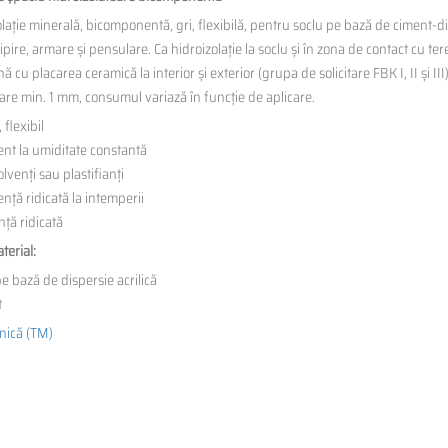
lație minerală, bicomponentă, gri, flexibilă, pentru soclu pe bază de ciment-di
ipire, armare și pensulare. Ca hidroizolație la soclu și în zona de contact cu ter
 cu placarea ceramică la interior și exterior (grupa de solicitare FBK I, II și II
are min. 1 mm, consumul variază în funcție de aplicare.
, flexibil
ent la umiditate constantă
olvenți sau plastifianți
ență ridicată la intemperii
ță ridicată
terial:
pe bază de dispersie acrilică
t
hnică (TM)