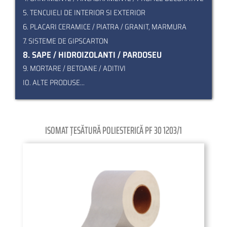
5. TENCUIELI DE INTERIOR SI EXTERIOR
6. PLACARI CERAMICE / PIATRA / GRANIT, MARMURA
7. SISTEME DE GIPSCARTON
8. SAPE / HIDROIZOLANTI / PARDOSEU
9. MORTARE / BETOANE / ADITIVI
I0. ALTE PRODUSE...
ISOMAT ŢESĂTURĂ POLIESTERICĂ PF 30 1203/1
Pagination