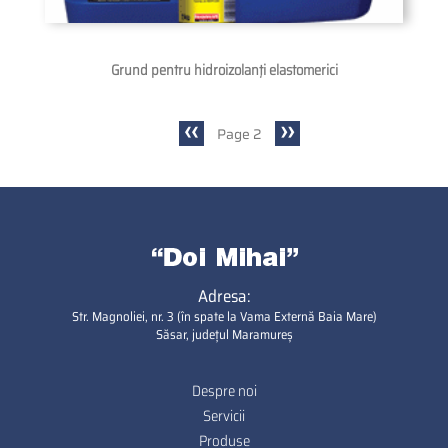
Grund pentru hidroizolanţi elastomerici
Previous
‹‹
Next
››
Page 2
Pagination
page
page
Adresa:
Str. Magnoliei, nr. 3 (în spate la Vama Externă Baia Mare)
Săsar, județul Maramureș
Despre noi
Footer
Servicii
Produse