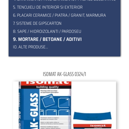
5. TENCUIELI DE INTERIOR SI EXTERIOR
6. PLACARI CERAMICE / PIATRA / GRANIT, MARMURA
7. SISTEME DE GIPSCARTON
8. SAPE / HIDROIZOLANTI / PARDOSEU
9. MORTARE / BETOANE / ADITIVI
I0. ALTE PRODUSE...
ISOMAT AK-GLASS 0324/1
Pagination