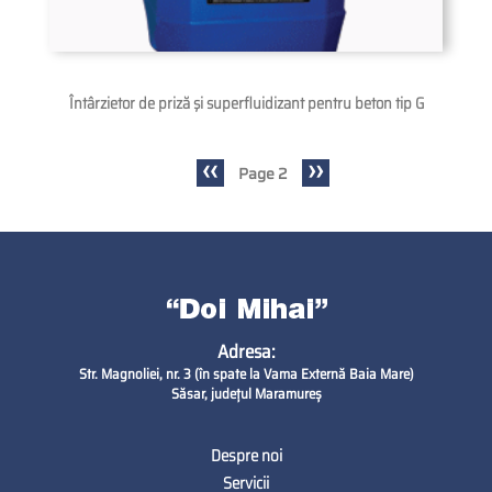
Întârzietor de priză şi superfluidizant pentru beton tip G
Previous
‹‹
Next
››
Page 2
Pagination
page
page
Adresa:
Str. Magnoliei, nr. 3 (în spate la Vama Externă Baia Mare)
Săsar, județul Maramureș
Despre noi
Footer
Servicii