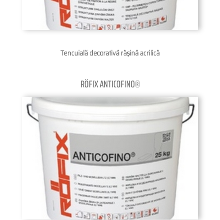
Tencuială decorativă răşină acrilică
RÖFIX ANTICOFINO®