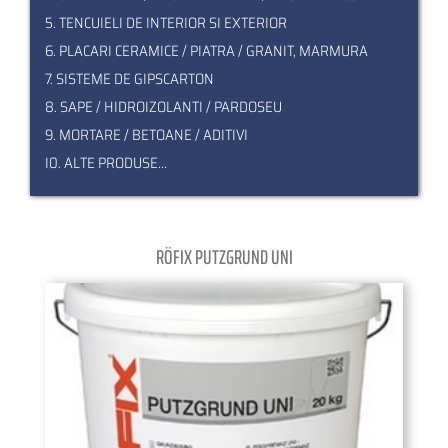
5. TENCUIELI DE INTERIOR SI EXTERIOR
6. PLACARI CERAMICE / PIATRA / GRANIT, MARMURA
7. SISTEME DE GIPSCARTON
8. SAPE / HIDROIZOLANTI / PARDOSEU
9. MORTARE / BETOANE / ADITIVI
I0. ALTE PRODUSE...
RÖFIX PUTZGRUND UNI
Pagination