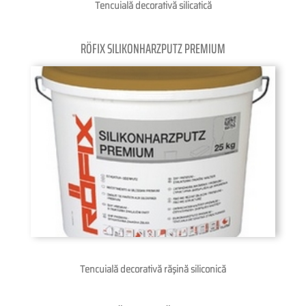
Tencuială decorativă silicatică
RÖFIX SILIKONHARZPUTZ PREMIUM
Tencuială decorativă răşină siliconică