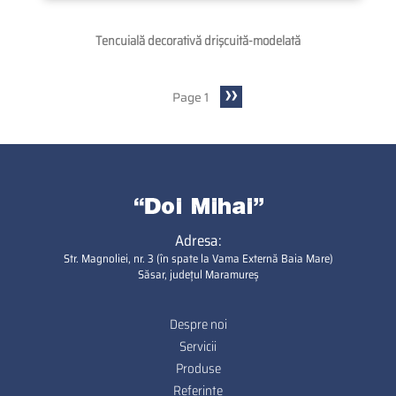
Tencuială decorativă drişcuită-modelată
Next
››
Page 1
Pagination
page
Adresa:
Str. Magnoliei, nr. 3 (în spate la Vama Externă Baia Mare)
Săsar, județul Maramureș
Despre noi
Footer
Servicii
Produse
Referinte