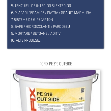
5. TENCUIELI DE INTERIOR SI EXTERIOR
6. PLACARI CERAMICE / PIATRA / GRANIT, MARMURA
7. SISTEME DE GIPSCARTON
8. SAPE / HIDROIZOLANTI / PARDOSEU
9. MORTARE / BETOANE / ADITIVI
I0. ALTE PRODUSE...
RÖFIX PE 319 OUTSIDE
Pagination