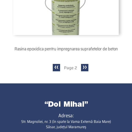
Rasina epoxidica pentru impregnarea suprafetelor de beton
Previous
‹‹
Next
››
Page 2
Pagination
page
page
Adresa:
Str. Magnoliei, nr. 3 (în spate la Vama Externă Baia Mare)
Săsar, județul Maramureș